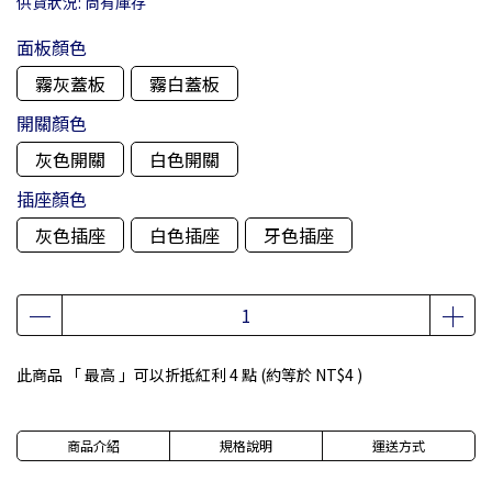
供貨狀況:
尚有庫存
面板顏色
霧灰蓋板
霧白蓋板
開關顏色
灰色開關
白色開關
插座顏色
灰色插座
白色插座
牙色插座
此商品 「 最高 」可以折抵紅利
4
點 (約等於
NT$4
)
商品介紹
規格說明
運送方式