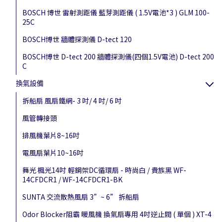
BOSCH 博世 雷射測距儀 藍芽測距儀 ( 1.5V電池*3 ) GLM 100-
25C
BOSCH博世 牆體探測儀 D-tect 120
BOSCH博世 D-tect 200 牆體探測儀(四個1.5V電池) D-tect 200
C
換氣設備
拆船扇 風扇鐵網- 3 吋/ 4 吋/ 6 吋
風管轉接頭
排風機葉片8~16吋
電風扇葉片10~16吋
舞光 楓光14吋 輕鋼架DC循環扇 - 時尚白 / 貴族黑 WF-
14CFDCR1 / WF-14CFDCR1-BK
SUNTA 交流散熱風扇 3”~ 6” 拆船扇
Odor Blocker阻霸 暖風機 換氣扇專用 4吋逆止閥 ( 單個 ) XT-4