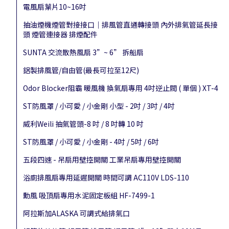
電風扇葉片10~16吋
抽油煙機煙管對接接口｜排風管直通轉接頭 內外排氣管延長接
頭 煙管連接器 排煙配件
SUNTA 交流散熱風扇 3”~ 6” 拆船扇
鋁製排風管/自由管(最長可拉至12尺)
Odor Blocker阻霸 暖風機 換氣扇專用 4吋逆止閥 ( 單個 ) XT-4
ST防風罩 / 小可愛 / 小金剛 小型 - 2吋 / 3吋 / 4吋
威利Weili 抽氣管頭-8 吋 / 8 吋轉 10 吋
ST防風罩 / 小可愛 / 小金剛 - 4吋 / 5吋 / 6吋
五段四速 - 吊扇用壁控開關 工業吊扇專用壁控開關
浴廁排風扇專用延遲開關 時間可調 AC110V LDS-110
勳風 吸頂扇專用水泥固定板組 HF-7499-1
阿拉斯加ALASKA 可調式給排氣口