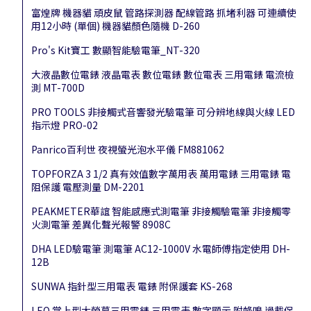
富煌牌 機器貓 頑皮鼠 管路探測器 配線管路 抓堵利器 可連續使
用12小時 (單個) 機器貓顏色隨機 D-260
Pro's Kit寶工 數顯智能驗電筆_NT-320
大液晶數位電錶 液晶電表 數位電錶 數位電表 三用電錶 電流檢
測 MT-700D
PRO TOOLS 非接觸式音響發光驗電筆 可分辨地線與火線 LED
指示燈 PRO-02
Panrico百利世 夜視螢光泡水平儀 FM881062
TOPFORZA 3 1/2 真有效值數字萬用表 萬用電錶 三用電錶 電
阻保護 電壓測量 DM-2201
PEAKMETER華誼 智能感應式測電筆 非接觸驗電筆 非接觸零
火測電筆 差異化聲光報警 8908C
DHA LED驗電筆 測電筆 AC12-1000V 水電師傅指定使用 DH-
12B
SUNWA 指針型三用電表 電錶 附保護套 KS-268
LEO 掌上型大螢幕三用電錶 三用電表 數字顯示 附蜂鳴 過載保