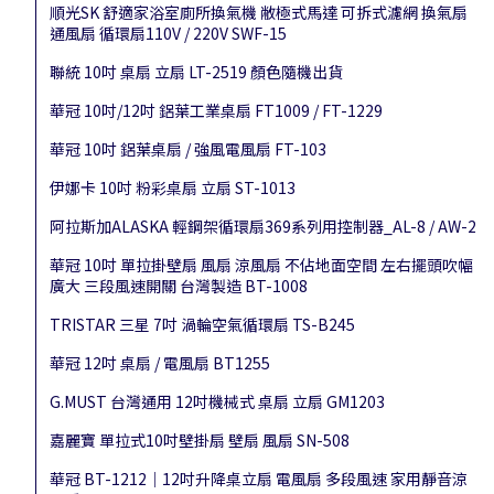
順光SK 舒適家浴室廁所換氣機 敝極式馬達 可拆式濾網 換氣扇
通風扇 循環扇110V / 220V SWF-15
聯統 10吋 桌扇 立扇 LT-2519 顏色隨機出貨
華冠 10吋/12吋 鋁葉工業桌扇 FT1009 / FT-1229
華冠 10吋 鋁葉桌扇 / 強風電風扇 FT-103
伊娜卡 10吋 粉彩桌扇 立扇 ST-1013
阿拉斯加ALASKA 輕鋼架循環扇369系列用控制器_AL-8 / AW-2
華冠 10吋 單拉掛壁扇 風扇 涼風扇 不佔地面空間 左右擺頭吹幅
廣大 三段風速開關 台灣製造 BT-1008
TRISTAR 三星 7吋 渦輪空氣循環扇 TS-B245
華冠 12吋 桌扇 / 電風扇 BT1255
G.MUST 台灣通用 12吋機械式 桌扇 立扇 GM1203
嘉麗寶 單拉式10吋壁掛扇 壁扇 風扇 SN-508
華冠 BT-1212｜12吋升降桌立扇 電風扇 多段風速 家用靜音涼