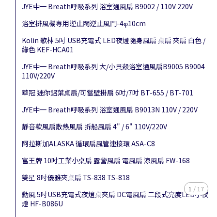
JYE中一 Breath呼吸系列 浴室通風扇 B9002 / 110V 220V
浴室排風機專用逆止閥逆止風門-4φ10cm
Kolin 歌林 5吋 USB充電式 LED夜燈隨身風扇 桌扇 夾扇 白色 /
綠色 KEF-HCA01
JYE中一 Breath呼吸系列 大/小貝殼浴室通風扇B9005 B9004
110V/220V
華冠 迷你鋁葉桌扇/可當壁掛扇 6吋/7吋 BT-655 / BT-701
JYE中一 Breath呼吸系列 浴室通風扇 B9013N 110V / 220V
靜音款風扇散熱風扇 拆船風扇 4" / 6" 110V/220V
阿拉斯加ALASKA 循環扇風管連接環 ASA-C8
富王牌 10吋工業小桌扇 露營風扇 電風扇 涼風扇 FW-168
雙星 8吋優雅夾桌扇 TS-838 TS-818
1
/
17
勳風 5吋USB充電式夜燈桌夾扇 DC電風扇 二段式亮度LED小夜
燈 HF-B086U