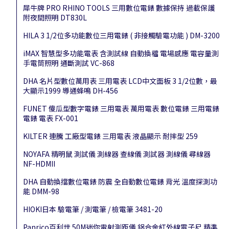
犀牛牌 PRO RHINO TOOLS 三用數位電錶 數據保持 過載保護
附夜間照明 DT830L
HILA 3 1/2位多功能數位三用電錶 ( 非接觸驗電功能 ) DM-3200
iMAX 智慧型多功能電表 含測試線 自動換檔 電場感應 電容量測
手電筒照明 通斷測試 VC-868
DHA 名片型數位萬用表 三用電表 LCD中文面板 3 1/2位數，最
大顯示1999 導通蜂鳴 DH-456
FUNET 傻瓜型數字電錶 三用電表 萬用電表 數位電錶 三用電錶
電錶 電表 FX-001
KILTER 連騰 工廠型電錶 三用電表 液晶顯示 耐摔型 259
NOYAFA 精明鼠 測試儀 測線器 查線儀 測試器 測線儀 尋線器
NF-HDMII
DHA 自動換擋數位電錶 防震 全自動數位電錶 背光 溫度探測功
能 DMM-98
HIOKI日本 驗電筆 / 測電筆 / 檢電筆 3481-20
Panrico百利世 50M迷你雷射測距儀 鋁合金紅外線電子尺 精準