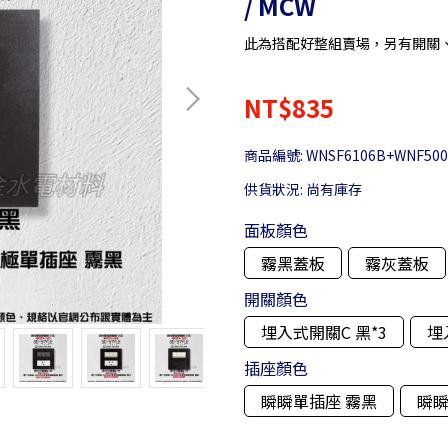
/ MCW
此為搭配好整組賣場，另有開關
NT$835
商品編號:
WNSF6106B+WNF50
供貨狀況:
尚有庫存
面板顏色
霧黑蓋板
霧灰蓋板
開關顏色
埋入式開關C 黑*3
埋
插座顏色
瞬瞬單插座 霧黑
瞬瞬