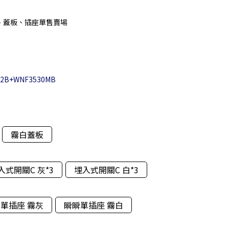
、蓋板、插座單售賣場
02B+WNF3530MB
霧白蓋板
入式開關C 灰*3
埋入式開關C 白*3
單插座 霧灰
瞬瞬單插座 霧白