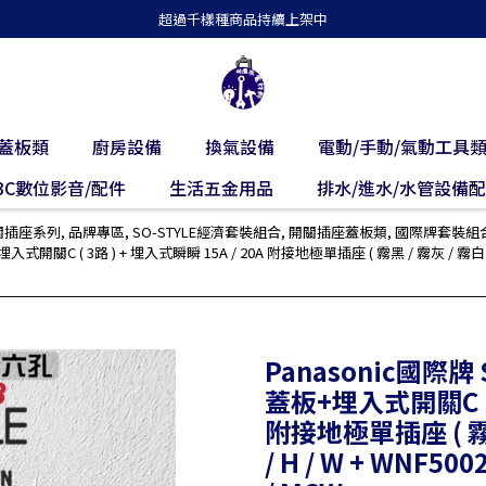
超過千樣種商品持續上架中
蓋板類
廚房設備
換氣設備
電動/手動/氣動工具
3C數位影音/配件
生活五金用品
排水/進水/水管設備
開關插座系列
,
品牌專區
,
SO-STYLE經濟套裝組合
,
開關插座蓋板類
,
國際牌套裝組
C ( 3路 ) + 埋入式瞬瞬 15A / 20A 附接地極單插座 ( 霧黑 / 霧灰 / 霧白 ) WNSF61
Panasonic國際牌
蓋板+埋入式開關C ( 3
附接地極單插座 ( 霧黑 
/ H / W + WNF500