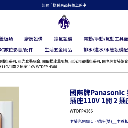
超過千樣種商品持續上架中
蓋板類
廚房設備
換氣設備
電動/手動/氣動工具
3C數位影音/配件
生活五金用品
排水/進水/水管設備
開關插座系列
,
星光套裝組合
,
開關插座蓋板類
,
星光開關插座系列
,
國際牌套裝組合
V 1開 2 插座110V WTDFP 4366
國際牌Panasoni
插座110V 1開 2 插
WTDFP4366
附螢光開關 C．插座(雙)__附蓋