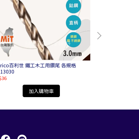
nrico百利世 鐵工木工用鑽尾 各規格
Panrico百利世 四溝水
113030
T/AA07416-T
$36
NT$95
加入購物車