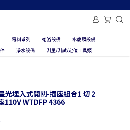
類
電料系列
衛浴設備
水龍頭設備
配件
淨水設備
測量/測試/定位工具類
c 星光埋入式開關-插座組合1 切 2
座110V WTDFP 4366
板