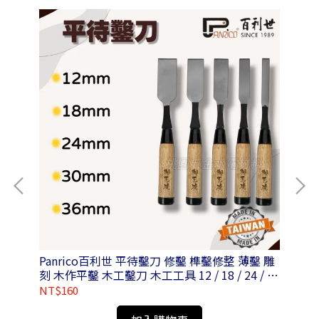
Panrico百利世 平待鑿刀 修鑿 榫鑿修整 薄鑿 雕
Pa
刻 木作平鑿 木工鑿刀 木工工具 12 / 18 / 24 / 30
/ 36mm
NT$160
NT