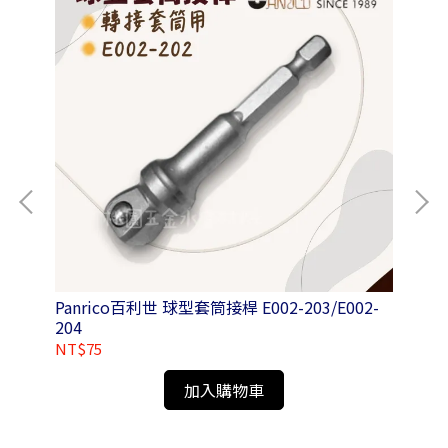
-004SS
Panrico百利世 球型套筒接桿 E002-203/E002-
Pa
204
41
NT$75
NT
加入購物車