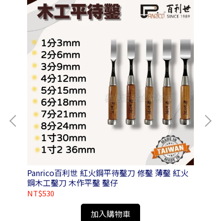
2-
Panrico百利世 紅火鋼平待鑿刀 修鑿 薄鑿 紅火
Pa
鋼木工鑿刀 木作平鑿 鑿仔
圓柄
NT$530
NT
加入購物車