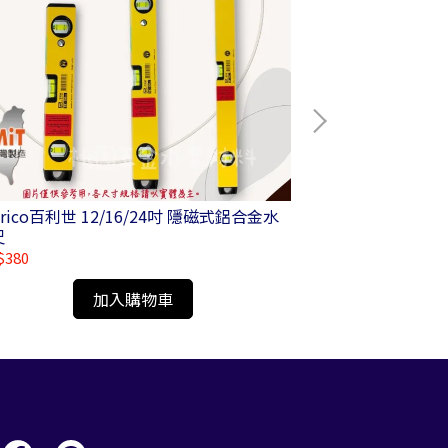
nrico百利世 12/16/24吋 隱磁式鋁合金水
Panrico百利世
尺
各規格
$380
NT$840
加入購物車