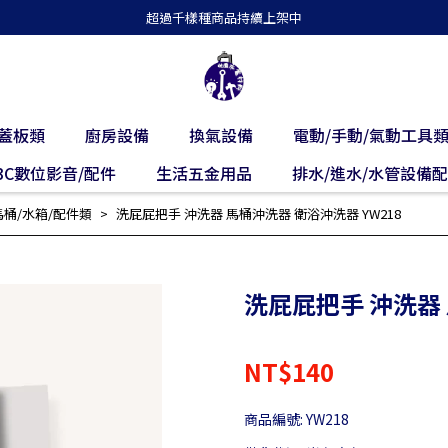
超過千樣種商品持續上架中
蓋板類
廚房設備
換氣設備
電動/手動/氣動工具
3C數位影音/配件
生活五金用品
排水/進水/水管設備
馬桶/水箱/配件類
洗屁屁把手 沖洗器 馬桶沖洗器 衛浴沖洗器 YW218
洗屁屁把手 沖洗器 
NT$140
商品編號:
YW218