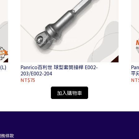
COO3(L)
Panrico百利世 球型套筒接桿 E002-
Pa
203/E002-204
平
NT$75
NT
加入購物車
服務條款