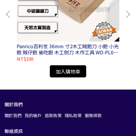
6-D
Panrico百利世 36mm 寸2木工賊鉋刀 小鉋 小光
Panrico
鉋 賊仔鉋 偷吃鉋 木工刨刀 木作工具 WD-PL01-
N036100
NT$330
NT
加入購物車
關於我們
關於我們
我的帳戶
退款政策
隱私政策
服務條款
聯絡資訊