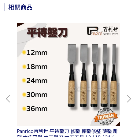
相關商品
Panrico百利世 平待鑿刀 修鑿 榫鑿修整 薄鑿 雕
Pa