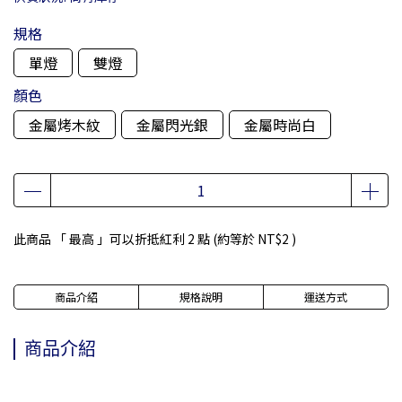
規格
單燈
雙燈
顏色
金屬烤木紋
金屬閃光銀
金屬時尚白
此商品 「 最高 」可以折抵紅利
2
點 (約等於
NT$2
)
商品介紹
規格說明
運送方式
商品介紹