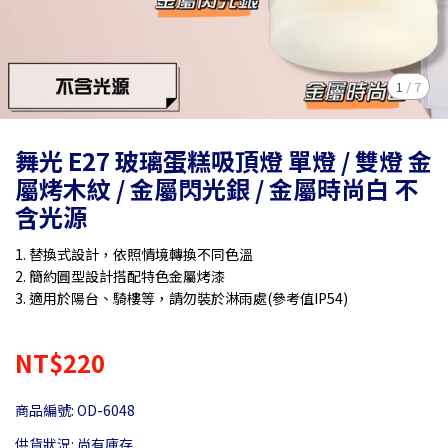
1
/
7
舞光 E27 玻璃蛋糕吸頂燈 單燈 / 雙燈 金
屬烤木紋 / 金屬閃光銀 / 金屬時尚白 不
含光源
1. 替換式設計，依照情境轉換不同色溫
2. 簡約圓型設計搭配特色金屬烤漆
3. 適用於陽台、騎樓等，請勿裝於淋雨處(參考值IP54)
NT$220
商品編號:
OD-6048
供貨狀況:
尚有庫存