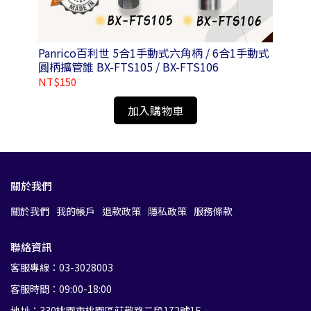
2
Panrico百利世 5合1手動式六角柄 / 6合1手動式
P
圓柄擴管錐 BX-FTS105 / BX-FTS106
NT$150
NT
加入購物車
關於我們
關於我們
我的帳戶
退款政策
隱私政策
服務條款
聯絡資訊
客服專線：03-3028003
客服時間：09:00-18:00
地址：330桃園市桃園區莊敬路二段172號1F