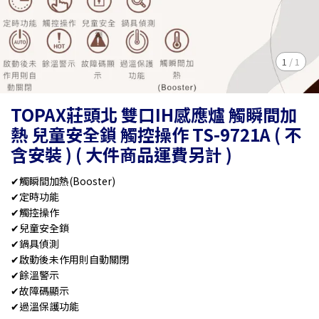
1
/
1
TOPAX莊頭北 雙口IH感應爐 觸瞬間加
熱 兒童安全鎖 觸控操作 TS-9721A ( 不
含安裝 ) ( 大件商品運費另計 )
✔觸瞬間加熱(Booster)
✔定時功能
✔觸控操作
✔兒童安全鎖
✔鍋具偵測
✔啟動後未作用則自動關閉
✔餘溫警示
✔故障碼顯示
✔過溫保護功能